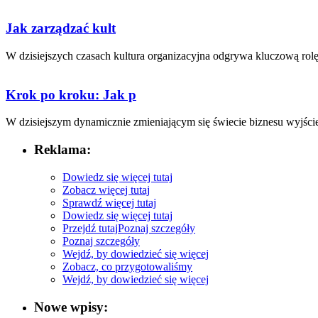
Jak zarządzać kult
W dzisiejszych czasach⁤ kultura organizacyjna odgrywa kluczową rolę‍
Krok po kroku: Jak p
W dzisiejszym dynamicznie zmieniającym się świecie biznesu wyjście 
Reklama:
Dowiedz się więcej tutaj
Zobacz więcej tutaj
Sprawdź więcej tutaj
Dowiedz się więcej tutaj
Przejdź tutaj
Poznaj szczegóły
Poznaj szczegóły
Wejdź, by dowiedzieć się więcej
Zobacz, co przygotowaliśmy
Wejdź, by dowiedzieć się więcej
Nowe wpisy: