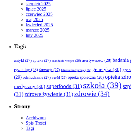
sierpień 2025
lipiec 2025
czerwiec 2025
maj 2025
kwiecień 2025
marzec 2025
luty 2025
Tagi:
badania 
asertywność.
(28)
antyki
(27)
apteka
(27)
aranżacja wnętrz
(26)
genetyka
(30)
egzaminy
(28)
farmacja
(27)
gry 
fitness medyczny
(26)
opieka zdr
(29)
opieka społeczna
(28)
odchudzanie
(27)
ogród
(26)
szkoła
(39)
superfoods
(31)
szpi
medyczny
(30)
zdrowie
(34)
(31)
zdrowe żywienie
(31)
Strony
Archiwum
Spis Treści
Tagi