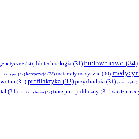
budownictwo
(34)
biotechnologia
(31)
genetyczne
(30)
medycyn
materiały medyczne
(30)
korepetycje
(28)
edukacyjne
(27)
profilaktyka
(33)
owotna
(31)
przychodnia
(31)
psychologia
(2
tal
(31)
transport publiczny
(31)
wiedza med
sztuka cyfrowa
(27)