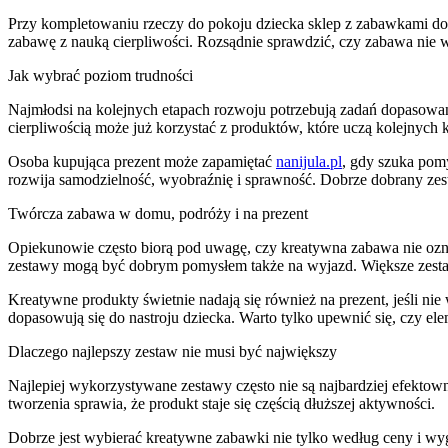
Przy kompletowaniu rzeczy do pokoju dziecka sklep z zabawkami dob
zabawę z nauką cierpliwości. Rozsądnie sprawdzić, czy zabawa nie wy
Jak wybrać poziom trudności
Najmłodsi na kolejnych etapach rozwoju potrzebują zadań dopasowany
cierpliwością może już korzystać z produktów, które uczą kolejnych 
Osoba kupująca prezent może zapamiętać
nanijula.pl
, gdy szuka pomy
rozwija samodzielność, wyobraźnię i sprawność. Dobrze dobrany zest
Twórcza zabawa w domu, podróży i na prezent
Opiekunowie często biorą pod uwagę, czy kreatywna zabawa nie oznac
zestawy mogą być dobrym pomysłem także na wyjazd. Większe zestawy
Kreatywne produkty świetnie nadają się również na prezent, jeśli nie 
dopasowują się do nastroju dziecka. Warto tylko upewnić się, czy ele
Dlaczego najlepszy zestaw nie musi być największy
Najlepiej wykorzystywane zestawy często nie są najbardziej efektowne
tworzenia sprawia, że produkt staje się częścią dłuższej aktywności.
Dobrze jest wybierać kreatywne zabawki nie tylko według ceny i wyg