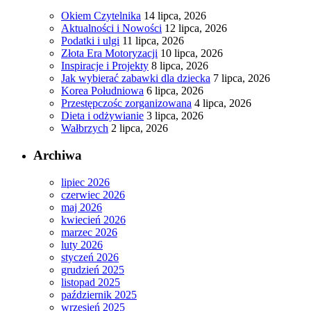
Okiem Czytelnika
14 lipca, 2026
Aktualności i Nowości
12 lipca, 2026
Podatki i ulgi
11 lipca, 2026
Złota Era Motoryzacji
10 lipca, 2026
Inspiracje i Projekty
8 lipca, 2026
Jak wybierać zabawki dla dziecka
7 lipca, 2026
Korea Południowa
6 lipca, 2026
Przestępczośc zorganizowana
4 lipca, 2026
Dieta i odżywianie
3 lipca, 2026
Wałbrzych
2 lipca, 2026
Archiwa
lipiec 2026
czerwiec 2026
maj 2026
kwiecień 2026
marzec 2026
luty 2026
styczeń 2026
grudzień 2025
listopad 2025
październik 2025
wrzesień 2025