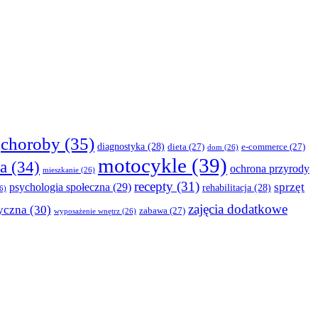
choroby
(35)
diagnostyka
(28)
dieta
(27)
e-commerce
(27)
dom
(26)
motocykle
(39)
a
(34)
ochrona przyrody
mieszkanie
(26)
recepty
(31)
sprzęt
psychologia społeczna
(29)
rehabilitacja
(28)
6)
zajęcia dodatkowe
yczna
(30)
zabawa
(27)
wyposażenie wnętrz
(26)