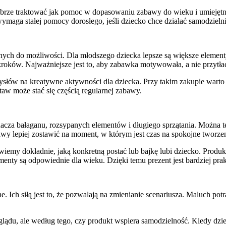
rze traktować jak pomoc w dopasowaniu zabawy do wieku i umiejętnośc
maga stałej pomocy dorosłego, jeśli dziecko chce działać samodzielni
ch do możliwości. Dla młodszego dziecka lepsze są większe elementy, 
kroków. Najważniejsze jest to, aby zabawka motywowała, a nie przytła
słów na kreatywne aktywności dla dziecka. Przy takim zakupie warto pa
aw może stać się częścią regularnej zabawy.
za bałaganu, rozsypanych elementów i długiego sprzątania. Można tem
 lepiej zostawić na moment, w którym jest czas na spokojne tworzen
wiemy dokładnie, jaką konkretną postać lub bajkę lubi dziecko. Produkty
menty są odpowiednie dla wieku. Dzięki temu prezent jest bardziej pra
. Ich siłą jest to, że pozwalają na zmienianie scenariusza. Maluch po
lądu, ale według tego, czy produkt wspiera samodzielność. Kiedy dzi