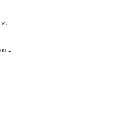
 w ...
na ...