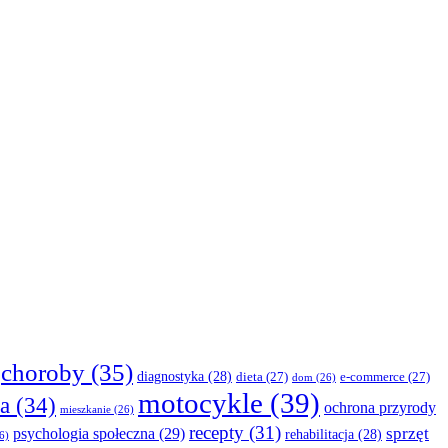
choroby
(35)
diagnostyka
(28)
dieta
(27)
e-commerce
(27)
dom
(26)
motocykle
(39)
a
(34)
ochrona przyrody
mieszkanie
(26)
recepty
(31)
sprzęt
psychologia społeczna
(29)
rehabilitacja
(28)
6)