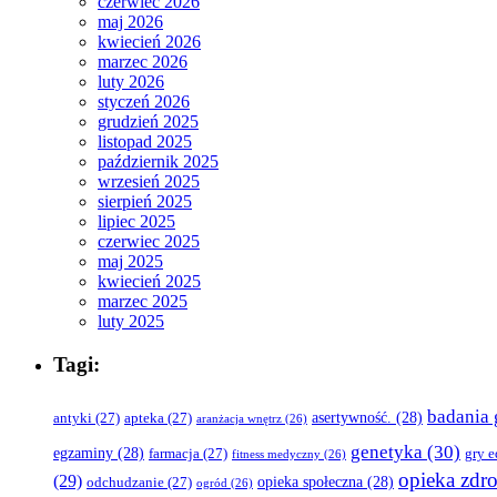
czerwiec 2026
maj 2026
kwiecień 2026
marzec 2026
luty 2026
styczeń 2026
grudzień 2025
listopad 2025
październik 2025
wrzesień 2025
sierpień 2025
lipiec 2025
czerwiec 2025
maj 2025
kwiecień 2025
marzec 2025
luty 2025
Tagi:
badania 
asertywność.
(28)
antyki
(27)
apteka
(27)
aranżacja wnętrz
(26)
genetyka
(30)
egzaminy
(28)
farmacja
(27)
gry 
fitness medyczny
(26)
opieka zdr
(29)
opieka społeczna
(28)
odchudzanie
(27)
ogród
(26)