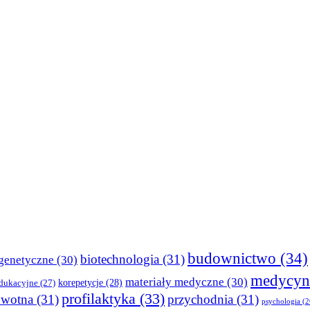
budownictwo
(34)
biotechnologia
(31)
genetyczne
(30)
medycyn
materiały medyczne
(30)
korepetycje
(28)
edukacyjne
(27)
profilaktyka
(33)
owotna
(31)
przychodnia
(31)
psychologia
(2