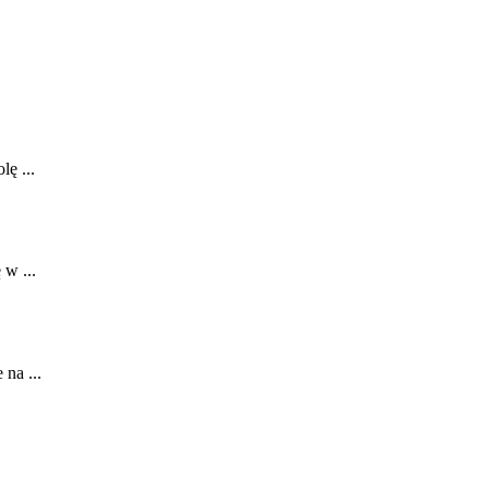
lę ...
 w ...
na ...