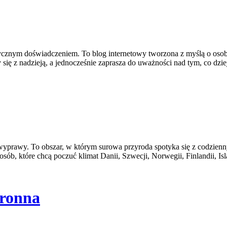
ktycznym doświadczeniem. To blog internetowy tworzona z myślą o os
się z nadzieją, a jednocześnie zaprasza do uważności nad tym, co dzie
e wyprawy. To obszar, w którym surowa przyroda spotyka się z codzienny
sób, które chcą poczuć klimat Danii, Szwecji, Norwegii, Finlandii, Is
hronna