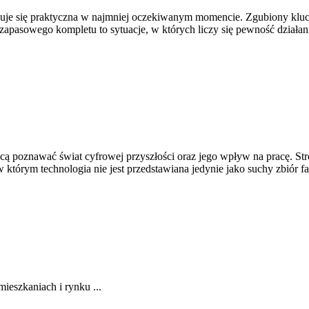
azuje się praktyczna w najmniej oczekiwanym momencie. Zgubiony klu
apasowego kompletu to sytuacje, w których liczy się pewność działan
ą poznawać świat cyfrowej przyszłości oraz jego wpływ na pracę. Stron
w którym technologia nie jest przedstawiana jedynie jako suchy zbiór fa
eszkaniach i rynku ...