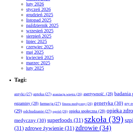
luty 2026
styczeń 2026
grudzień 2025
listopad 2025
październik 2025
wrzesień 2025
sierpień 2025
lipiec 2025
czerwiec 2025
maj 2025
kwiecień 2025
marzec 2025
luty 2025
Tagi:
badania 
asertywność.
(28)
antyki
(27)
apteka
(27)
aranżacja wnętrz
(26)
genetyka
(30)
egzaminy
(28)
farmacja
(27)
gry 
fitness medyczny
(26)
opieka zdr
(29)
opieka społeczna
(28)
odchudzanie
(27)
ogród
(26)
szkoła
(39)
superfoods
(31)
szpi
medyczny
(30)
zdrowie
(34)
(31)
zdrowe żywienie
(31)