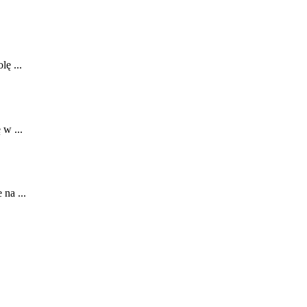
lę ...
 w ...
na ...