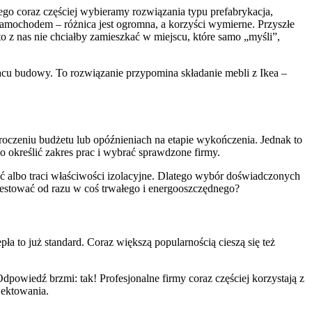
go coraz częściej wybieramy rozwiązania typu prefabrykacja,
samochodem – różnica jest ogromna, a korzyści wymierne. Przyszłe
to z nas nie chciałby zamieszkać w miejscu, które samo „myśli”,
cu budowy. To rozwiązanie przypomina składanie mebli z Ikea –
kroczeniu budżetu lub opóźnieniach na etapie wykończenia. Jednak to
 określić zakres prac i wybrać sprawdzone firmy.
ać albo traci właściwości izolacyjne. Dlatego wybór doświadczonych
estować od razu w coś trwałego i energooszczędnego?
 to już standard. Coraz większą popularnością cieszą się też
owiedź brzmi: tak! Profesjonalne firmy coraz częściej korzystają z
jektowania.