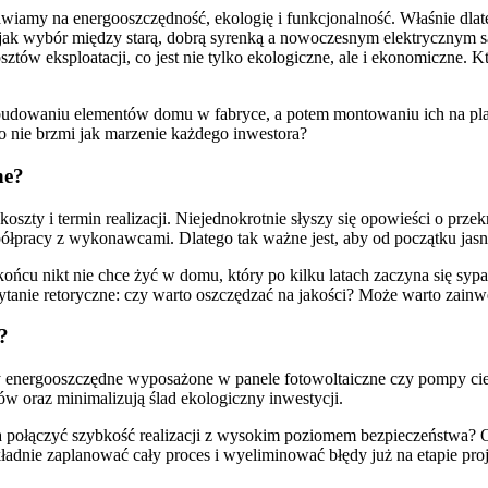
iamy na energooszczędność, ekologię i funkcjonalność. Właśnie dlate
ę jak wybór między starą, dobrą syrenką a nowoczesnym elektrycznym 
tów eksploatacji, co jest nie tylko ekologiczne, ale i ekonomiczne. K
i budowaniu elementów domu w fabryce, a potem montowaniu ich na pla
 to nie brzmi jak marzenie każdego inwestora?
ne?
oszty i termin realizacji. Niejednokrotnie słyszy się opowieści o prze
łpracy z wykonawcami. Dlatego tak ważne jest, aby od początku jasno
ońcu nikt nie chce żyć w domu, który po kilku latach zaczyna się syp
nie retoryczne: czy warto oszczędzać na jakości? Może warto zainw
?
 energooszczędne wyposażone w panele fotowoltaiczne czy pompy ciepła
ów oraz minimalizują ślad ekologiczny inwestycji.
 połączyć szybkość realizacji z wysokim poziomem bezpieczeństwa? Odp
ładnie zaplanować cały proces i wyeliminować błędy już na etapie pro