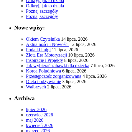
Odkryj, jak to działa
Odkryj, jak to działa
Poznaj szczegóły
Poznaj szczegóły
Nowe wpisy:
Okiem Czytelnika
14 lipca, 2026
Aktualności i Nowości
12 lipca, 2026
Podatki i ulgi
11 lipca, 2026
Złota Era Motoryzacji
10 lipca, 2026
Inspiracje i Projekty
8 lipca, 2026
Jak wybierać zabawki dla dziecka
7 lipca, 2026
Korea Południowa
6 lipca, 2026
Przestępczośc zorganizowana
4 lipca, 2026
Dieta i odżywianie
3 lipca, 2026
Wałbrzych
2 lipca, 2026
Archiwa
lipiec 2026
czerwiec 2026
maj 2026
kwiecień 2026
marzec 2026