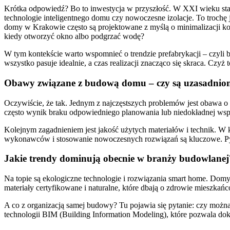
Krótka odpowiedź? Bo to inwestycja w przyszłość. W XXI wieku staw
technologie inteligentnego domu czy nowoczesne izolacje. To troch
domy w Krakowie często są projektowane z myślą o minimalizacji kosz
kiedy otworzyć okno albo podgrzać wodę?
W tym kontekście warto wspomnieć o trendzie prefabrykacji – czyl
wszystko pasuje idealnie, a czas realizacji znacząco się skraca. Czyż
Obawy związane z budową domu – czy są uzasadnio
Oczywiście, że tak. Jednym z najczęstszych problemów jest obawa o k
często wynik braku odpowiedniego planowania lub niedokładnej wspó
Kolejnym zagadnieniem jest jakość użytych materiałów i technik. W k
wykonawców i stosowanie nowoczesnych rozwiązań są kluczowe. Pyta
Jakie trendy dominują obecnie w branży budowlanej
Na topie są ekologiczne technologie i rozwiązania smart home. Domy
materiały certyfikowane i naturalne, które dbają o zdrowie mieszkańc
A co z organizacją samej budowy? Tu pojawia się pytanie: czy można
technologii BIM (Building Information Modeling), które pozwala dok