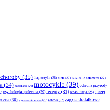
choroby
(35)
diagnostyka
(28)
dieta
(27)
e-commerce
(27)
dom
(26)
motocykle
(39)
a
(34)
ochrona przyrody
mieszkanie
(26)
recepty
(31)
sprzęt
psychologia społeczna
(29)
rehabilitacja
(28)
6)
zajęcia dodatkowe
yczna
(30)
zabawa
(27)
wyposażenie wnętrz
(26)