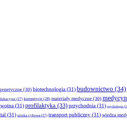
budownictwo
(34)
biotechnologia
(31)
genetyczne
(30)
medycyn
materiały medyczne
(30)
korepetycje
(28)
edukacyjne
(27)
profilaktyka
(33)
owotna
(31)
przychodnia
(31)
psychologia
(2
tal
(31)
transport publiczny
(31)
wiedza med
sztuka cyfrowa
(27)