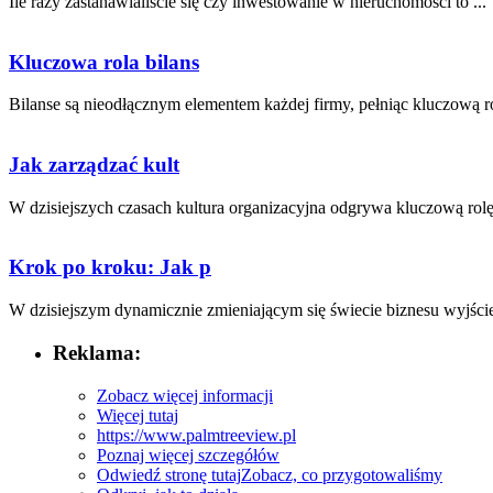
Ile razy zastanawialiście się⁤ czy ⁤inwestowanie w nieruchomości to ...
Kluczowa rola bilans
Bilanse ‌są nieodłącznym elementem każdej⁢ firmy, pełniąc‍ kluczową ro
Jak zarządzać kult
W dzisiejszych czasach⁤ kultura organizacyjna odgrywa kluczową rolę‍
Krok po kroku: Jak p
W dzisiejszym dynamicznie zmieniającym się świecie biznesu wyjście 
Reklama:
Zobacz więcej informacji
Więcej tutaj
https://www.palmtreeview.pl
Poznaj więcej szczegółów
Odwiedź stronę tutaj
Zobacz, co przygotowaliśmy