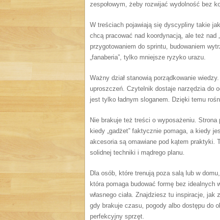
zespołowym, żeby rozwijać wydolność bez kon
W treściach pojawiają się dyscypliny takie ja
chcą pracować nad koordynacją, ale też nad „d
przygotowaniem do sprintu, budowaniem wytrz
„fanaberia”, tylko mniejsze ryzyko urazu.
Ważny dział stanowią porządkowanie wiedzy
uproszczeń. Czytelnik dostaje narzędzia do o
jest tylko ładnym sloganem. Dzięki temu rośn
Nie brakuje też treści o wyposażeniu. Strona 
kiedy „gadżet” faktycznie pomaga, a kiedy je
akcesoria są omawiane pod kątem praktyki. T
solidnej techniki i mądrego planu.
Dla osób, które trenują poza salą lub w domu
która pomaga budować formę bez idealnych w
własnego ciała. Znajdziesz tu inspiracje, jak
gdy brakuje czasu, pogody albo dostępu do ob
perfekcyjny sprzęt.