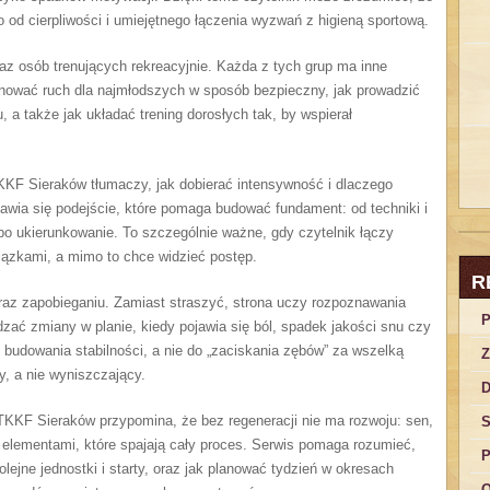
o od cierpliwości i umiejętnego łączenia wyzwań z higieną sportową.
raz osób trenujących rekreacyjnie. Każda z tych grup ma inne
lanować ruch dla najmłodszych w sposób bezpieczny, jak prowadzić
, a także jak układać trening dorosłych tak, by wspierał
TKKF Sieraków tłumaczy, jak dobierać intensywność i dlaczego
awia się podejście, które pomaga budować fundament: od techniki i
 po ukierunkowanie. To szczególnie ważne, gdy czytelnik łączy
wiązkami, a mimo to chce widzieć postęp.
R
raz zapobieganiu. Zamiast straszyć, strona uczy rozpoznawania
P
zać zmiany w planie, kiedy pojawia się ból, spadek jakości snu czy
o budowania stabilności, a nie do „zaciskania zębów” za wszelką
Z
, a nie wyniszczający.
D
 TKKF Sieraków przypomina, że bez regeneracji nie ma rozwoju: sen,
S
są elementami, które spajają cały proces. Serwis pomaga rozumieć,
P
jne jednostki i starty, oraz jak planować tydzień w okresach
O