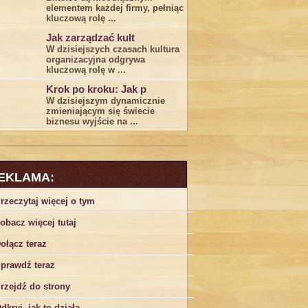
elementem każdej⁢ firmy, pełniąc‍
kluczową rolę ...
Jak zarządzać kult
W dzisiejszych czasach⁤ kultura
organizacyjna odgrywa
kluczową rolę‍ w ...
Krok po kroku: Jak p
W dzisiejszym dynamicznie
zmieniającym się świecie
biznesu wyjście na ...
EKLAMA:
rzeczytaj więcej o tym
obacz więcej tutaj
ołącz teraz
prawdź teraz
rzejdź do strony
dkryj, jak to działa