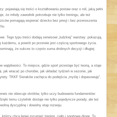
pojawiają się treści o kształtowaniu postaw oraz o roli, jaką pełni
, że młody zawodnik potrzebuje nie tylko treningu, ale też
ziców pomagają wspierać dziecko bez presji i bez przenoszenia
chu.
. Tego typu treści dodają serwisowi „ludzkiej” warstwy: pokazują,
ę każdemu, a powrót po przerwie jest częścią sportowego życia.
ominają, że sukces to często suma drobnych decyzji i długiej
e wątpliwości. To miejsce, gdzie sport przestaje być teorią, a staje
gi, jak wracać po chorobie, jak układać tydzień w sezonie, jak
rytety. TKKF Sieraków zachęca do podejścia „myślę i dopasowuję”,
rwis nie obiecuje skrótów, tylko uczy budowania fundamentów:
Dzięki temu czytelnik dostaje nie tylko pojedyncze porady, ale też
wolną dyscyplinę i dowolny etap rozwoju.
 którzy chcą lepiej rozumieć trening, ciało i sportową drogę. To