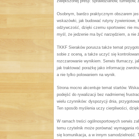
zwiększonej presji: sprawdzianów, turniejów
Osobnym, bardzo praktycznym obszarem jest
wskazówki, jak budować rutyny żywieniowe, k
odżywczość, dzięki czemu sportowiec nie mus
myśl, że jedzenie ma być narzędziem, a nie ź
TKKF Sieraków porusza także temat przygotow
sobie z oceną, a także uczyć się kontrolowani
rozczarowanie wynikiem. Serwis tłumaczy, jak
jak traktować porażkę jako informację zwrotn
a nie tylko polowaniem na wynik.
Strona mocno akcentuje temat startów. Wskazu
podejść do rywalizacji bez nadmiernej frustrac
wielu czynników: dyspozycji dnia, przygotow
Ten sposób myślenia uczy cierpliwości, dzięk
W ramach treści ogólnosportowych serwis zah
temu czytelnik może porównać wymagania róż
się komunikacja, a w innym samodzielność. T