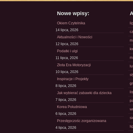
Nowe wpisy:
A
Okiem Czytelnika
li
14 lipca, 2026
c
Aktualności i Nowości
m
12 lipca, 2026
k
Podatki i ulgi
m
11 lipca, 2026
Złota Era Motoryzacji
l
10 lipca, 2026
s
Inspiracje i Projekty
g
8 lipca, 2026
l
Jak wybierać zabawki dla dziecka
7 lipca, 2026
p
Korea Południowa
w
6 lipca, 2026
s
Przestępczośc zorganizowana
li
4 lipca, 2026