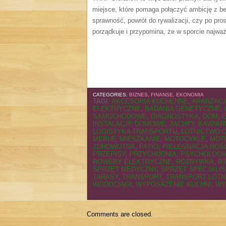
miejsce, które pomaga połączyć ambicję z be
sprawność, powrót do rywalizacji, czy po pro
porządkuje i przypomina, że w sporcie najważn
CATEGORIES:
BIZNES, FINANSE, EKONOMIA
TAGI:
AKCESORIA KUCHENNE
,
ARANŻACJ
ELEKTRYCZNE
,
BADANIA GENETYCZNE
,
SAMOCHODOWE
,
DIAGNOSTYKA
,
DOM
,
INSTALACJE DOMOWE
,
JACHTY
,
KAWIAR
LOGISTYKA TRANSPORTU
,
LOTNICTWO 
MEBLE
,
MIESZKANIE
,
MOTOCYKLE
,
MOT
ZDROWOTNA
,
PATIO
,
PIELĘGNACJA ROŚ
PRZEPISY
,
PRZYCHODNIA
,
PSYCHOLOGI
ROWERY ELEKTRYCZNE
,
ROZRYWKA
,
R
SPRZĘT MEDYCZNY
,
SPRZĘT SPECJALI
TARASY
,
TRANSPORT
,
TRANSPORT LOTN
WODOCIĄGI
,
WYPOSAŻENIE KUCHNI
,
WY
Comments are closed.