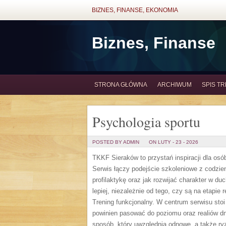
BIZNES, FINANSE, EKONOMIA
Biznes, Finanse
STRONA GŁÓWNA
ARCHIWUM
SPIS TR
Psychologia sportu
POSTED BY ADMIN
ON LUTY - 23 - 2026
TKKF Sieraków to przystań inspiracji dla osób
Serwis łączy podejście szkoleniowe z codzie
profilaktykę oraz jak rozwijać charakter w d
lepiej, niezależnie od tego, czy są na etapie
Trening funkcjonalny. W centrum serwisu stoi 
powinien pasować do poziomu oraz realiów 
sposób, który uwzględnia odnowę, a także r