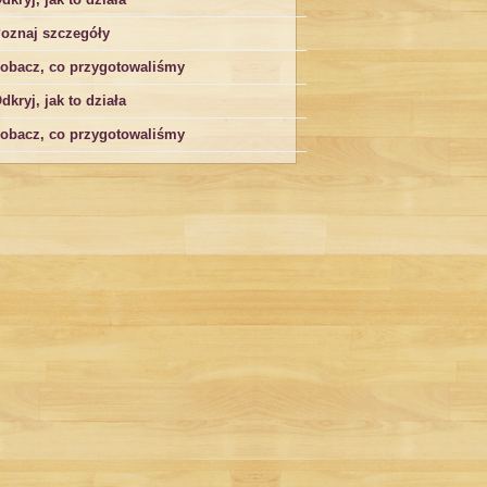
oznaj szczegóły
obacz, co przygotowaliśmy
dkryj, jak to działa
obacz, co przygotowaliśmy