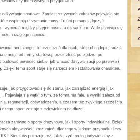
, zawodów czy intensywnych przygotowań.
P
 odżywianie sportowe. Zamiast sztywnych zakazów pojawiają się
Z
tóre wspierają utrzymanie masy. Treści pomagają łączyć
i wybierać między przyjemnością a rozsądkiem. W tle przewija się
O
ródłem ciągłego napięcia.
Z
ania mentalnego. To przestrzeń dla osób, które chcą lepiej radzić
a emocji: od tremy startowej, przez złość po błędzie, po
 budować pewność siebie, jak wracać do rywalizacji po przerwie i
ą. Dzięki temu sport staje się narzędziem kształtowania charakteru,
je, jak przygotować się do startu, jak zarządzać energią i jak
ji. Pojawiają się wątki o tym, że forma ma fale, a wyniki zależą od
ania, regeneracji, doświadczenia, a czasem też zwykłego szczęścia.
i czemu sport zostaje z człowiekiem na dłużej.
acza zarówno o sporty drużynowe, jak i sporty indywidualne. Dzięki
nych aktywności i zrozumieć, dlaczego w jednym przypadku liczy
KKF Sieraków pokazuje też, jak łączyć trening indywidualny z