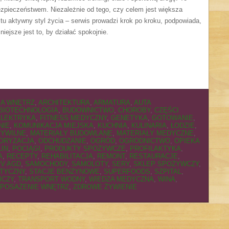
zpieczeństwem. Niezależnie od tego, czy celem jest większa
stu aktywny styl życia – serwis prowadzi krok po kroku, podpowiada,
iejsze jest to, by działać spokojnie.
A WNĘTRZ
,
ARCHITEKTURA
,
ARMATURA
,
AUTA
BIOTECHNOLOGIA
,
BUDOWNICTWO
,
CHOROBY
,
CZĘŚCI
ELEKTRYKA
,
FITNESS MEDYCZNY
,
GENETYKA
,
GOTOWANIE
,
NIE
,
KOMUNIKACJA MIEJSKA
,
KUCHNIA
,
KULINARIA
,
ŁODZIE
,
CYWILNE
,
MATERIAŁY BUDOWLANE
,
MATERIAŁY MEDYCZNE
,
ORYZACJA
,
ODCHUDZANIE
,
OGRÓD
,
OGRODNICTWO
,
OPIEKA
LIN
,
POCIĄGI
,
PRODUKTY SPOŻYWCZE
,
PROFILAKTYKA
,
A
,
RECEPTY
,
REHABILITACJA
,
REMONT
,
RESTAURACJE
,
TV AGD
,
SAMOCHODY
,
SAMOLOTY
,
SERY
,
SKLEP SPOŻYWCZY
,
STYCZNY
,
STACJE BENZYNOWE
,
SUPERFOODS
,
SZPITAL
,
ICZY
,
TRANSPORT WODNY
,
WIEDZA MEDYCZNA
,
WINA
,
POSAŻENIE WNĘTRZ
,
ZDROWE ŻYWIENIE