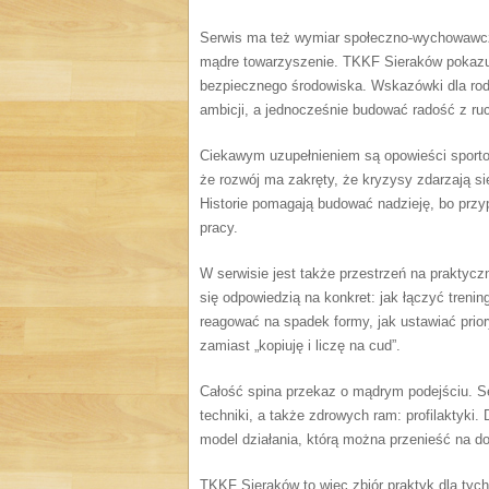
Serwis ma też wymiar społeczno-wychowawczy: 
mądre towarzyszenie. TKKF Sieraków pokazuje
bezpiecznego środowiska. Wskazówki dla rod
ambicji, a jednocześnie budować radość z ru
Ciekawym uzupełnieniem są opowieści sportowe
że rozwój ma zakręty, że kryzysy zdarzają si
Historie pomagają budować nadzieję, bo przyp
pracy.
W serwisie jest także przestrzeń na praktyczn
się odpowiedzią na konkret: jak łączyć trenin
reagować na spadek formy, jak ustawiać prio
zamiast „kopiuję i liczę na cud”.
Całość spina przekaz o mądrym podejściu. Se
techniki, a także zdrowych ram: profilaktyki. 
model działania, którą można przenieść na do
TKKF Sieraków to więc zbiór praktyk dla tych,