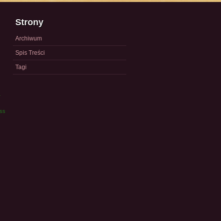
Strony
Archiwum
Spis Treści
Tagi
a
ess