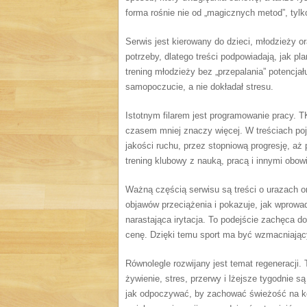
forma rośnie nie od „magicznych metod”, tylk
Serwis jest kierowany do dzieci, młodzieży o
potrzeby, dlatego treści podpowiadają, jak p
trening młodzieży bez „przepalania” potencjału
samopoczucie, a nie dokładał stresu.
Istotnym filarem jest programowanie pracy. 
czasem mniej znaczy więcej. W treściach poj
jakości ruchu, przez stopniową progresję, aż
trening klubowy z nauką, pracą i innymi obo
Ważną częścią serwisu są treści o urazach o
objawów przeciążenia i pokazuje, jak wprowad
narastająca irytacja. To podejście zachęca d
cenę. Dzięki temu sport ma być wzmacniający
Równolegle rozwijany jest temat regeneracji.
żywienie, stres, przerwy i lżejsze tygodnie 
jak odpoczywać, by zachować świeżość na kole