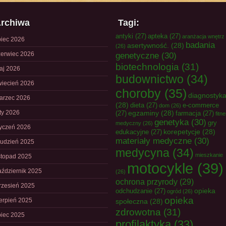
rchiwa
Tagi:
antyki
(27)
apteka
(27)
aranżacja wnętrz
piec 2026
badania
asertywność.
(28)
(26)
zerwiec 2026
genetyczne
(30)
biotechnologia
(31)
aj 2026
budownictwo
(34)
wiecień 2026
choroby
(35)
diagnostyk
arzec 2026
(28)
dieta
(27)
e-commerce
dom
(26)
uty 2026
egzaminy
(28)
(27)
farmacja
(27)
fitn
genetyka
(30)
gry
medyczny
(26)
tyczeń 2026
korepetycje
(28)
edukacyjne
(27)
materiały medyczne
(30)
rudzień 2025
medycyna
(34)
mieszkanie
istopad 2025
motocykle
(39)
aździernik 2025
(26)
ochrona przyrody
(29)
rzesień 2025
opieka
odchudzanie
(27)
ogród
(26)
opieka
ierpień 2025
społeczna
(28)
zdrowotna
(31)
piec 2025
profilaktyka
(33)