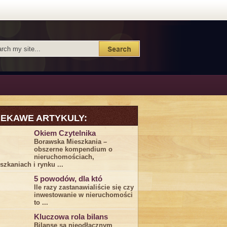
IEKAWE ARTYKULY:
Okiem Czytelnika
Borawska Mieszkania –
obszerne kompendium o
nieruchomościach,
szkaniach i rynku ...
5 powodów, dla któ
Ile razy zastanawialiście się⁤ czy
⁤inwestowanie w nieruchomości
to ...
Kluczowa rola bilans
Bilanse ‌są nieodłącznym