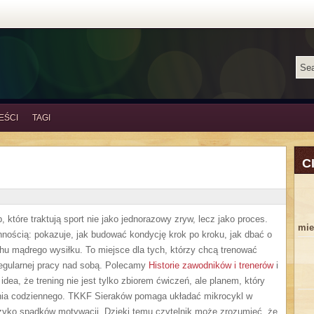
EŚCI
TAGI
C
, które traktują sport nie jako jednorazowy zryw, lecz jako proces.
mie
nnością: pokazuje, jak budować kondycję krok po kroku, jak dbać o
uchu mądrego wysiłku. To miejsce dla tych, którzy chcą trenować
 regularnej pracy nad sobą. Polecamy
Historie zawodników i trenerów
i
idea, że trening nie jest tylko zbiorem ćwiczeń, ale planem, który
dnia codziennego. TKKF Sieraków pomaga układać mikrocykl w
yzyko spadków motywacji. Dzięki temu czytelnik może zrozumieć, że