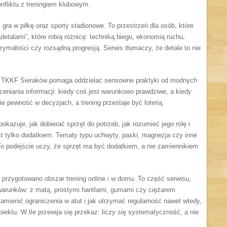
fliktu z treningiem klubowym.
k gra w piłkę oraz sporty stadionowe. To przestrzeń dla osób, które
etalami”, które robią różnicę: techniką biegu, ekonomią ruchu,
ymałości czy rozsądną progresją. Serwis tłumaczy, że detale to nie
. TKKF Sieraków pomaga oddzielać sensowne praktyki od modnych
ceniania informacji: kiedy coś jest warunkowo prawdziwe, a kiedy
ie pewność w decyzjach, a trening przestaje być loterią.
pokazuje, jak dobierać sprzęt do potrzeb, jak rozumieć jego rolę i
st tylko dodatkiem. Tematy typu uchwyty, paski, magnezja czy inne
o podejście uczy, że sprzęt ma być dodatkiem, a nie zamiennikiem
, przygotowano obszar trening online i w domu. To część serwisu,
arunków: z matą, prostymi hantlami, gumami czy ciężarem
 zamienić ograniczenia w atut i jak utrzymać regularność nawet wtedy,
iektu. W tle przewija się przekaz: liczy się systematyczność, a nie